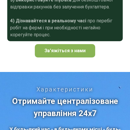
відправки рахунків без залучення бухгалтера.
4) Дізнавайтеся в реальному часі
про перебіг
робіт на фермі і при необхідності негайно
корегуйте процес.
Зв'яжіться з нами
Характеристики
Отримайте централізоване
управління 24x7
У будь-який час - в будь-якому місці - будь-