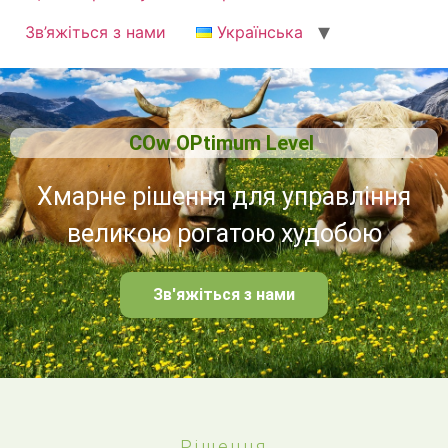
Зв’яжіться з нами
Українська
О
Хмарне рішення для управління
великою рогатою худобою
Зв'яжіться з нами
Рішення